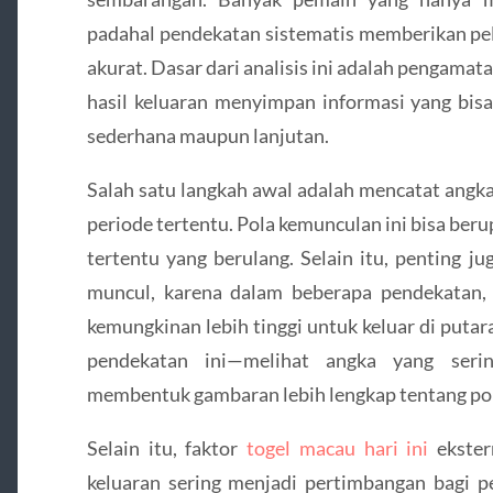
padahal pendekatan sistematis memberikan pelu
akurat. Dasar dari analisis ini adalah pengamata
hasil keluaran menyimpan informasi yang bisa
sederhana maupun lanjutan.
Salah satu langkah awal adalah mencatat angk
periode tertentu. Pola kemunculan ini bisa beru
tertentu yang berulang. Selain itu, penting 
muncul, karena dalam beberapa pendekatan,
kemungkinan lebih tinggi untuk keluar di put
pendekatan ini—melihat angka yang ser
membentuk gambaran lebih lengkap tentang po
Selain itu, faktor
togel macau hari ini
ekstern
keluaran sering menjadi pertimbangan bagi p