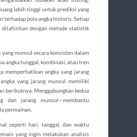
ang lebih tinggi untuk prediksi yang
n terhadap pola angka historis. Setiap
 ditafsirkan dengan metode statistik
a yang muncul secara konsisten dalam
pa angka tunggal, kombinasi, atau tren
juga memperhatikan angka yang jarang
 angka yang jarang muncul memiliki
aran berikutnya. Menggabungkan kedua
ing dan jarang muncul—membantu
la permainan.
al seperti hari, tanggal, dan waktu
emain yang ingin melakukan analisis