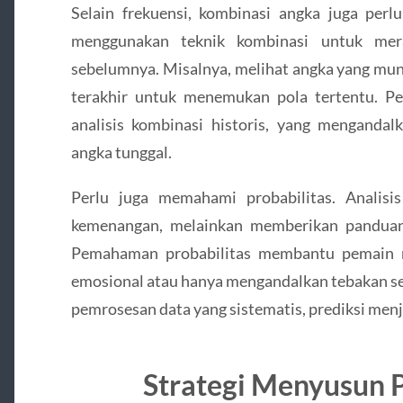
Selain frekuensi, kombinasi angka juga perl
menggunakan teknik kombinasi untuk mera
sebelumnya. Misalnya, melihat angka yang mu
terakhir untuk menemukan pola tertentu. Pen
analisis kombinasi historis, yang mengandal
angka tunggal.
Perlu juga memahami probabilitas. Analisi
kemenangan, melainkan memberikan pandua
Pemahaman probabilitas membantu pemain m
emosional atau hanya mengandalkan tebakan se
pemrosesan data yang sistematis, prediksi menja
Strategi Menyusun P