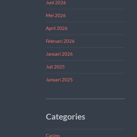
Juni 2026
Mei 2026
April 2026
Februari 2026
Januari 2026
Juli 2025
Januari 2025
Categories
Casino