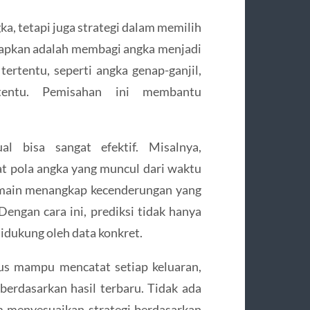
a, tetapi juga strategi dalam memilih
terapkan adalah membagi angka menjadi
ertentu, seperti angka genap-ganjil,
rtentu. Pemisahan ini membantu
al bisa sangat efektif. Misalnya,
t pola angka yang muncul dari waktu
emain menangkap kecenderungan yang
 Dengan cara ini, prediksi tidak hanya
didukung oleh data konkret.
rus mampu mencatat setiap keluaran,
erdasarkan hasil terbaru. Tidak ada
lam menyesuaikan strategi berdasarkan