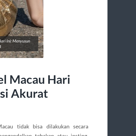
ari Ini: Menyusun
t
el Macau Hari
si Akurat
acau tidak bisa dilakukan secara
ngandalkan tebakan atau insting,