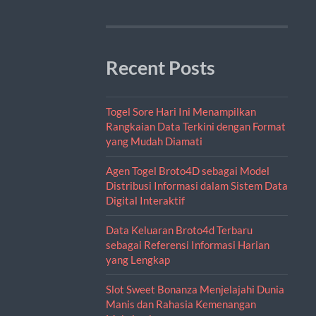
Recent Posts
Togel Sore Hari Ini Menampilkan
Rangkaian Data Terkini dengan Format
yang Mudah Diamati
Agen Togel Broto4D sebagai Model
Distribusi Informasi dalam Sistem Data
Digital Interaktif
Data Keluaran Broto4d Terbaru
sebagai Referensi Informasi Harian
yang Lengkap
Slot Sweet Bonanza Menjelajahi Dunia
Manis dan Rahasia Kemenangan